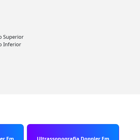
o Superior
 Inferior
ler Em
Ultrassonografia Doppler Em