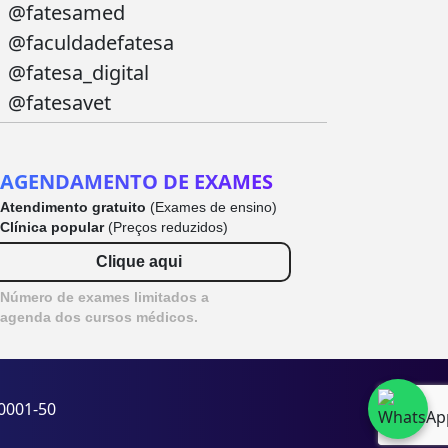
@fatesamed
@faculdadefatesa
@fatesa_digital
@fatesavet
AGENDAMENTO DE EXAMES
Atendimento gratuito
(Exames de ensino)
Clínica popular
(Preços reduzidos)
Clique aqui
Número de exames limitados a
agenda dos cursos médicos.
/0001-50