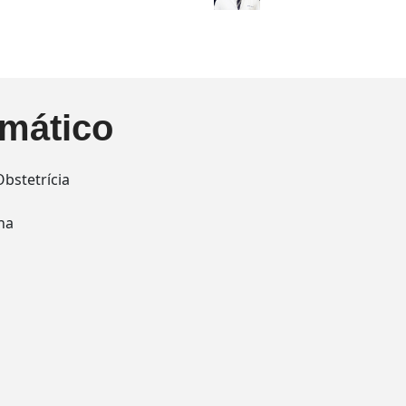
mático
bstetrícia
na