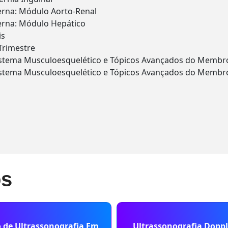
erna: Módulo Aorto-Renal
erna: Módulo Hepático
is
Trimestre
 Sistema Musculoesquelético e Tópicos Avançados do Membr
Sistema Musculoesquelético e Tópicos Avançados do Membro
os
o de Ultrassonografia Em
Ultrassonografia Dopp