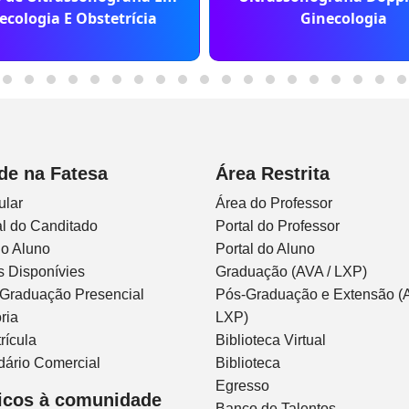
ecologia E Obstetrícia
Ginecologia
de na Fatesa
Área Restrita
ular
Área do Professor
l do Canditado
Portal do Professor
do Aluno
Portal do Aluno
s Disponívies
Graduação (AVA / LXP)
 Graduação Presencial
Pós-Graduação e Extensão (A
ria
LXP)
rícula
Biblioteca Virtual
dário Comercial
Biblioteca
Egresso
icos à comunidade
Banco de Talentos