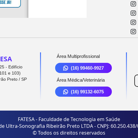
Área Multiprofissional
ESA
5 - Edifício
(16) 99460-9927
101 e 103)
rão Preto / SP
Área Médica/Veterinária
(16) 99132-6075
FATESA - Faculdade de Tecnologia em Saúde
de Ultra-Sonografia Ribeirão Preto LTDA - CNPJ: 60.250.438
© Todos os direitos reservados