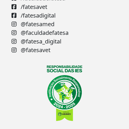
/fatesavet
/fatesadigital
@fatesamed
@faculdadefatesa
@fatesa_digital
@fatesavet