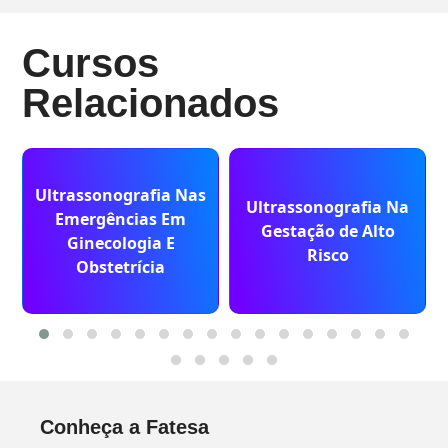
Cursos
Relacionados
Ultrassonografia Nas
Ultrassonografia Na
Emergências Em
Gestação de Alto
Ginecologia E
Risco
Obstetrícia
Conheça a Fatesa