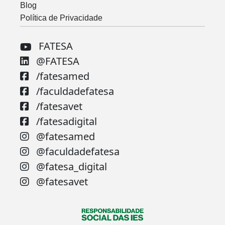
Blog
Política de Privacidade
FATESA
@FATESA
/fatesamed
/faculdadefatesa
/fatesavet
/fatesadigital
@fatesamed
@faculdadefatesa
@fatesa_digital
@fatesavet