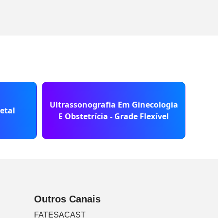
Ultrassonografia Em Ginecologia
Bás
etal
E Obstetrícia - Grade Flexível
G
Outros Canais
FATESACAST