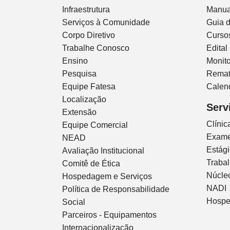
Infraestrutura
Manua
Serviços à Comunidade
Guia 
Corpo Diretivo
Curso
Trabalhe Conosco
Edital
Ensino
Monito
Pesquisa
Remat
Equipe Fatesa
Calen
Localização
Serv
Extensão
Clíni
Equipe Comercial
Exam
NEAD
Estág
Avaliação Institucional
Traba
Comitê de Ética
Núcleo
Hospedagem e Serviços
NADI
Política de Responsabilidade
Hospe
Social
Parceiros - Equipamentos
Internacionalização