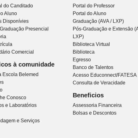
l do Canditado
Portal do Professor
do Aluno
Portal do Aluno
s Disponívies
Graduação (AVA / LXP)
 Graduação Presencial
Pós-Graduação e Extensão (A
ria
LXP)
rícula
Biblioteca Virtual
dário Comercial
Biblioteca
Egresso
icos à comunidade
Banco de Talentos
ca Escola Belemed
Acesso Educonnect/FATESA
es
Consulta de Veracidade
io
Beneficios
lhe Conosco
s e Laboratórios
Assessoria Financeira
Bolsas e Descontos
dagem e Serviços