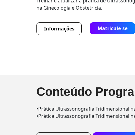
Treinar e atualizar a prática de Ultrassono
na Ginecologia e Obstetrícia.
Matricule-se
Informações
Conteúdo Progra
•Prática Ultrassonografia Tridimensional n
•Prática Ultrassonografia Tridimensional na