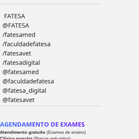
FATESA
@FATESA
/fatesamed
/faculdadefatesa
/fatesavet
/fatesadigital
@fatesamed
@faculdadefatesa
@fatesa_digital
@fatesavet
AGENDAMENTO DE EXAMES
Atendimento gratuito
(Exames de ensino)
Clínica popular
(Preços reduzidos)