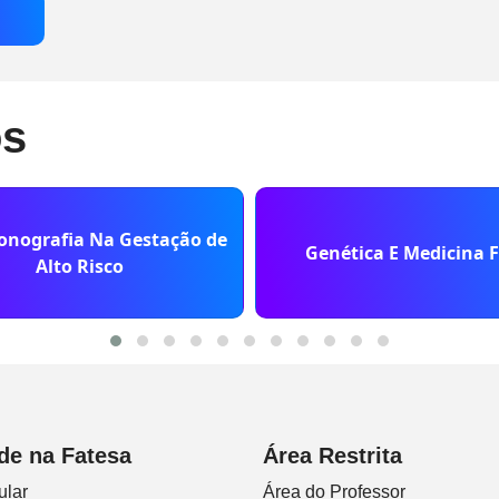
os
onografia Na Gestação de
Genética E Medicina F
Alto Risco
de na Fatesa
Área Restrita
ular
Área do Professor