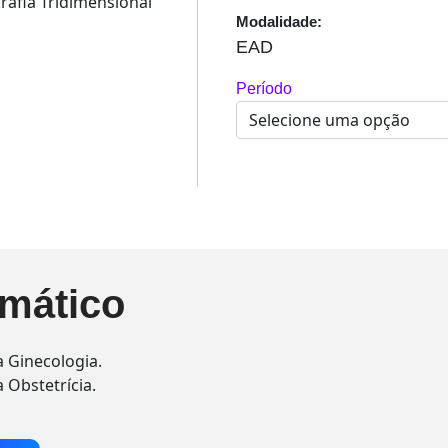
grafia Tridimensional
Modalidade:
EAD
Período
mático
a Ginecologia.
 Obstetrícia.