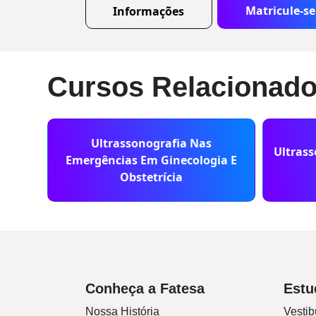
Matricule-se
Informações
Cursos Relacionad
Ultrassonografia Nas
Ultrass
Emergências Em Ginecologia E
Obstetrícia
Conheça a Fatesa
Estu
Nossa História
Vestib