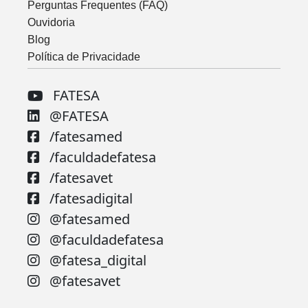
Perguntas Frequentes (FAQ)
Ouvidoria
Blog
Política de Privacidade
FATESA
@FATESA
/fatesamed
/faculdadefatesa
/fatesavet
/fatesadigital
@fatesamed
@faculdadefatesa
@fatesa_digital
@fatesavet