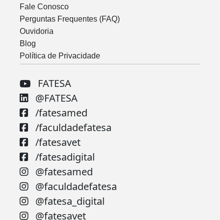
Fale Conosco
Perguntas Frequentes (FAQ)
Ouvidoria
Blog
Política de Privacidade
FATESA
@FATESA
/fatesamed
/faculdadefatesa
/fatesavet
/fatesadigital
@fatesamed
@faculdadefatesa
@fatesa_digital
@fatesavet