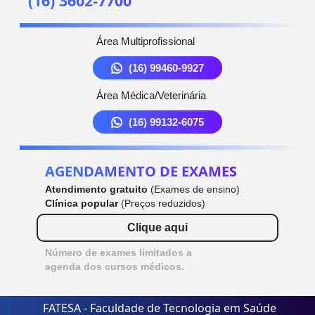
(16) 3602-7700
Área Multiprofissional
(16) 99460-9927
Área Médica/Veterinária
(16) 99132-6075
AGENDAMENTO DE EXAMES
Atendimento gratuito
(Exames de ensino)
Clínica popular
(Preços reduzidos)
Clique aqui
Número de exames limitados a
agenda dos cursos médicos.
FATESA - Faculdade de Tecnologia em Saúde