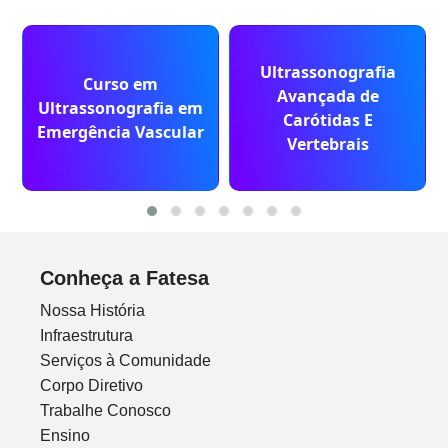
Ultrassonografia
Curso em
Avançada de
Ultrassonografia em
Carótidas E
Emergência Vascular
Vertebrais
Conheça a Fatesa
Nossa História
Infraestrutura
Serviços à Comunidade
Corpo Diretivo
Trabalhe Conosco
Ensino