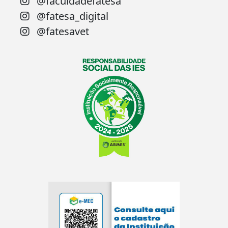
@faculdadefatesa
@fatesa_digital
@fatesavet