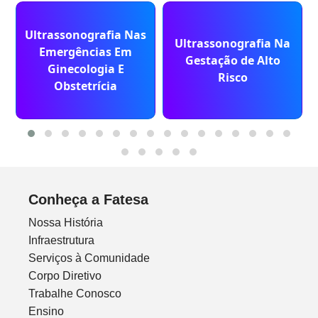
Ultrassonografia Nas
Ultrassonografia Na
Emergências Em
Gestação de Alto
Ginecologia E
Risco
Obstetrícia
Conheça a Fatesa
Nossa História
Infraestrutura
Serviços à Comunidade
Corpo Diretivo
Trabalhe Conosco
Ensino