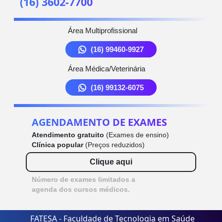
(16) 3602-7700
Área Multiprofissional
(16) 99460-9927
Área Médica/Veterinária
(16) 99132-6075
AGENDAMENTO DE EXAMES
Atendimento gratuito
(Exames de ensino)
Clínica popular
(Preços reduzidos)
Clique aqui
Número de exames limitados a
agenda dos cursos médicos.
FATESA - Faculdade de Tecnologia em Saúde