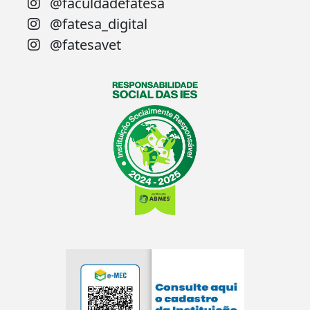
@faculdadefatesa
@fatesa_digital
@fatesavet