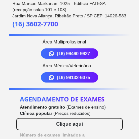
Rua Marcos Markarian, 1025 - Edifício FATESA -
(recepção salas 101 e 103)
Jardim Nova Aliança, Ribeirão Preto / SP CEP: 14026-583
(16) 3602-7700
Área Multiprofissional
(16) 99460-9927
Área Médica/Veterinária
(16) 99132-6075
AGENDAMENTO DE EXAMES
Atendimento gratuito
(Exames de ensino)
Clínica popular
(Preços reduzidos)
Clique aqui
Número de exames limitados a