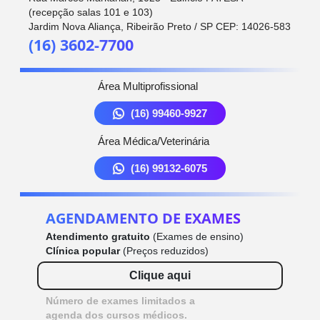
(recepção salas 101 e 103)
Jardim Nova Aliança, Ribeirão Preto / SP CEP: 14026-583
(16) 3602-7700
Área Multiprofissional
(16) 99460-9927
Área Médica/Veterinária
(16) 99132-6075
AGENDAMENTO DE EXAMES
Atendimento gratuito
(Exames de ensino)
Clínica popular
(Preços reduzidos)
Clique aqui
Número de exames limitados a
agenda dos cursos médicos.