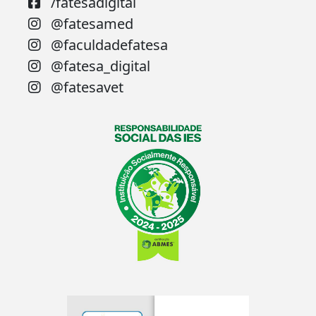
/fatesadigital
@fatesamed
@faculdadefatesa
@fatesa_digital
@fatesavet