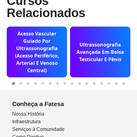
Cursos
Relacionados
Acesso Vascular
Guiado Por
Ultrassonografia
Ultrassonografia
Avançada Em Bolsa
(Acesso Periférico,
Testicular E Pênis
Arterial E Venoso
Central)
Conheça a Fatesa
Nossa História
Infraestrutura
Serviços à Comunidade
Corpo Diretivo