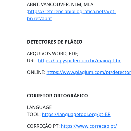
ABNT, VANCOUVER, NLM, MLA
:
https://referenciabibliografica.net/a/pt-
br/ref/abnt
DETECTORES DE PLÁGIO
ARQUIVOS WORD, PDF,
URL:
https://copyspider.com.br/main/pt-br
ONLINE:
https://www.plagium.com/pt/detecto
CORRETOR ORTOGRÁFICO
LANGUAGE
TOOL:
https://languagetool.org/pt-BR
CORREÇÃO PT:
https://www.correcao.pt/