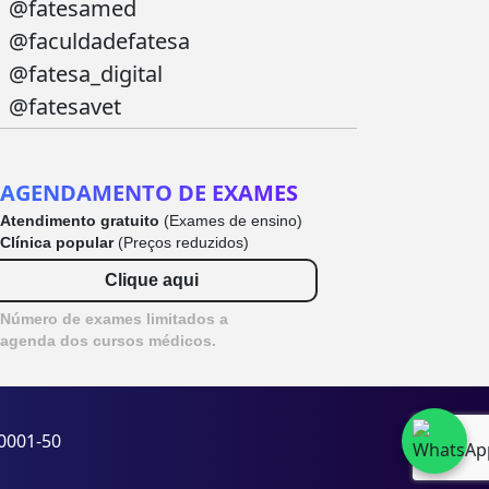
@fatesamed
@faculdadefatesa
@fatesa_digital
@fatesavet
AGENDAMENTO DE EXAMES
Atendimento gratuito
(Exames de ensino)
Clínica popular
(Preços reduzidos)
Clique aqui
Número de exames limitados a
agenda dos cursos médicos.
/0001-50