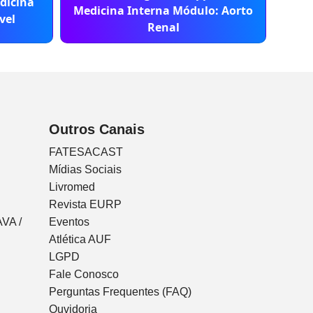
dicina
Bás
Medicina Interna Módulo: Aorto
vel
Renal
Outros Canais
FATESACAST
Mídias Sociais
Livromed
Revista EURP
VA /
Eventos
Atlética AUF
LGPD
Fale Conosco
Perguntas Frequentes (FAQ)
Ouvidoria