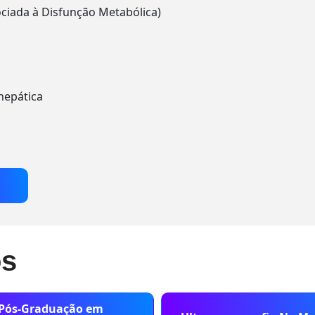
ciada à Disfunção Metabólica)
hepática
os
Pós-Graduação em