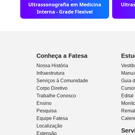
Ultrassonografia em Medicina
Ultra
Interna - Grade Flexível
Conheça a Fatesa
Estu
Nossa História
Vestib
Infraestrutura
Manua
Serviços à Comunidade
Guia 
Corpo Diretivo
Curso
Trabalhe Conosco
Edital
Ensino
Monito
Pesquisa
Remat
Equipe Fatesa
Calen
Localização
Serv
Extensão