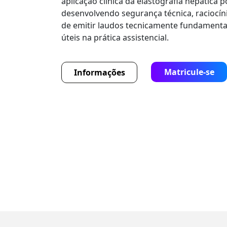
aplicação clínica da elastografia hepática p
desenvolvendo segurança técnica, raciocíni
de emitir laudos tecnicamente fundamenta
úteis na prática assistencial.
Matricule-se
Informações