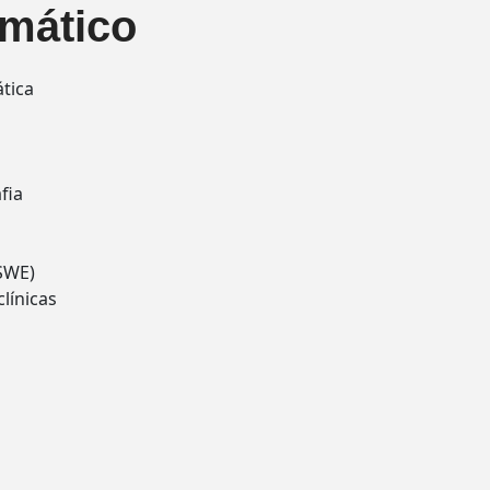
mático
tica
fia
(SWE)
línicas