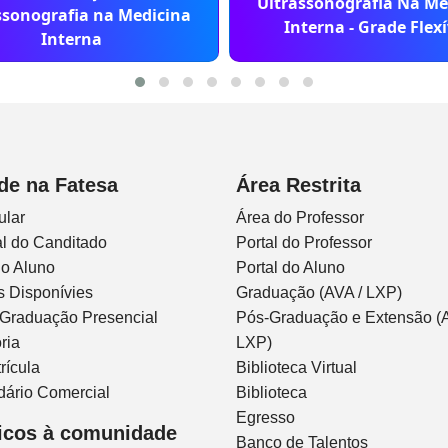
Ultrassonografia Na Me
ssonografia na Medicina
Interna - Grade Flexí
Interna
de na Fatesa
Área Restrita
ular
Área do Professor
l do Canditado
Portal do Professor
do Aluno
Portal do Aluno
s Disponívies
Graduação (AVA / LXP)
 Graduação Presencial
Pós-Graduação e Extensão (A
ria
LXP)
rícula
Biblioteca Virtual
dário Comercial
Biblioteca
Egresso
icos à comunidade
Banco de Talentos