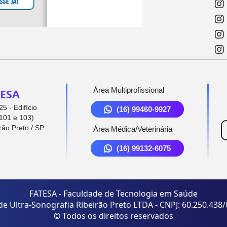
Área Multiprofissional
ESA
5 - Edifício
(16) 99460-9927
101 e 103)
rão Preto / SP
Área Médica/Veterinária
(16) 99132-6075
FATESA - Faculdade de Tecnologia em Saúde
de Ultra-Sonografia Ribeirão Preto LTDA - CNPJ: 60.250.438
© Todos os direitos reservados