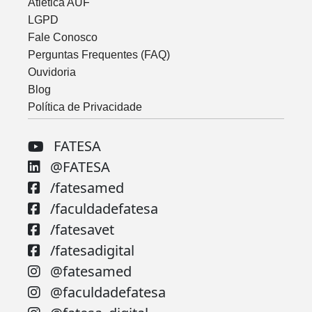
Atlética AUF
LGPD
Fale Conosco
Perguntas Frequentes (FAQ)
Ouvidoria
Blog
Política de Privacidade
FATESA
@FATESA
/fatesamed
/faculdadefatesa
/fatesavet
/fatesadigital
@fatesamed
@faculdadefatesa