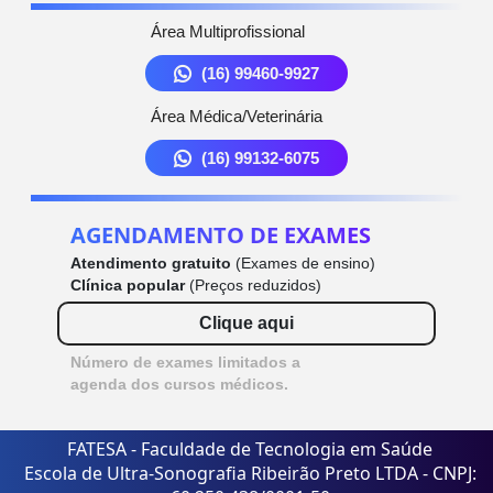
Área Multiprofissional
(16) 99460-9927
Área Médica/Veterinária
(16) 99132-6075
AGENDAMENTO DE EXAMES
Atendimento gratuito
(Exames de ensino)
Clínica popular
(Preços reduzidos)
Clique aqui
Número de exames limitados a
agenda dos cursos médicos.
FATESA - Faculdade de Tecnologia em Saúde
Escola de Ultra-Sonografia Ribeirão Preto LTDA - CNPJ: