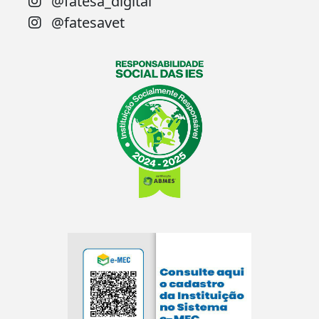
@fatesa_digital
@fatesavet