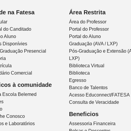
de na Fatesa
Área Restrita
ular
Área do Professor
l do Canditado
Portal do Professor
do Aluno
Portal do Aluno
s Disponívies
Graduação (AVA / LXP)
 Graduação Presencial
Pós-Graduação e Extensão (A
ria
LXP)
rícula
Biblioteca Virtual
dário Comercial
Biblioteca
Egresso
icos à comunidade
Banco de Talentos
ca Escola Belemed
Acesso Educonnect/FATESA
es
Consulta de Veracidade
io
Beneficios
lhe Conosco
s e Laboratórios
Assessoria Financeira
Bolsas e Descontos