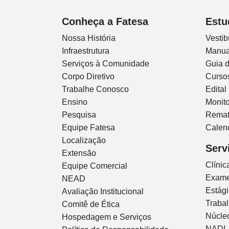
Conheça a Fatesa
Estu
Nossa História
Vestib
Infraestrutura
Manua
Serviços à Comunidade
Guia 
Corpo Diretivo
Curso
Trabalhe Conosco
Edital
Ensino
Monito
Pesquisa
Remat
Equipe Fatesa
Calen
Localização
Serv
Extensão
Clíni
Equipe Comercial
Exam
NEAD
Estág
Avaliação Institucional
Traba
Comitê de Ética
Núcleo
Hospedagem e Serviços
NADI