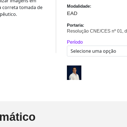
alizar imagens em
Modalidade:
 à correta tomada de
EAD
pêutico.
Portaria:
Resolução CNE/CES nº 01, d
Período
mático