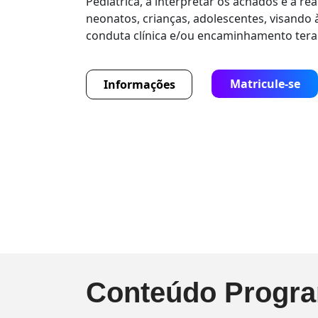
Pediátrica, a interpretar os achados e a re
neonatos, crianças, adolescentes, visando
conduta clínica e/ou encaminhamento tera
Matricule-se
Informações
Conteúdo Progra