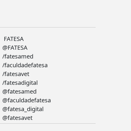
FATESA
@FATESA
/fatesamed
/faculdadefatesa
/fatesavet
/fatesadigital
@fatesamed
@faculdadefatesa
@fatesa_digital
@fatesavet