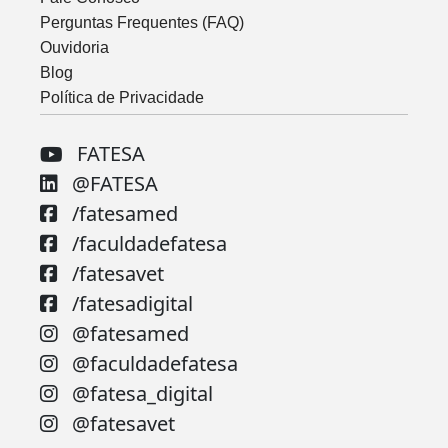
Perguntas Frequentes (FAQ)
Ouvidoria
Blog
Política de Privacidade
FATESA
@FATESA
/fatesamed
/faculdadefatesa
/fatesavet
/fatesadigital
@fatesamed
@faculdadefatesa
@fatesa_digital
@fatesavet