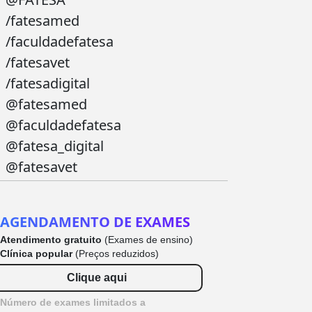
/fatesamed
/faculdadefatesa
/fatesavet
/fatesadigital
@fatesamed
@faculdadefatesa
@fatesa_digital
@fatesavet
AGENDAMENTO DE EXAMES
Atendimento gratuito
(Exames de ensino)
Clínica popular
(Preços reduzidos)
Clique aqui
Número de exames limitados a