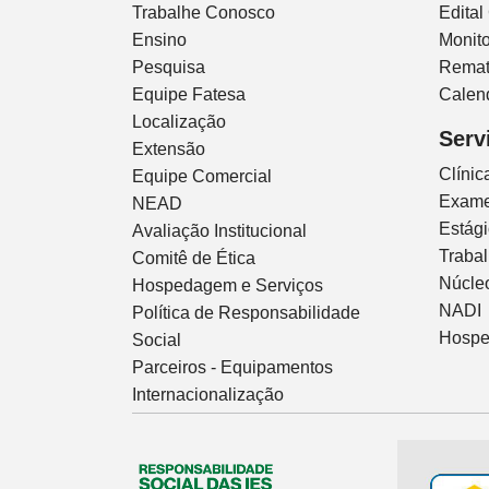
Trabalhe Conosco
Edital
Ensino
Monito
Pesquisa
Remat
Equipe Fatesa
Calen
Localização
Serv
Extensão
Clíni
Equipe Comercial
Exam
NEAD
Estág
Avaliação Institucional
Traba
Comitê de Ética
Núcleo
Hospedagem e Serviços
NADI
Política de Responsabilidade
Hospe
Social
Parceiros - Equipamentos
Internacionalização