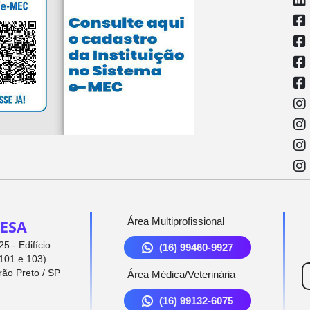
Área Multiprofissional
ESA
5 - Edifício
(16) 99460-9927
101 e 103)
rão Preto / SP
Área Médica/Veterinária
(16) 99132-6075