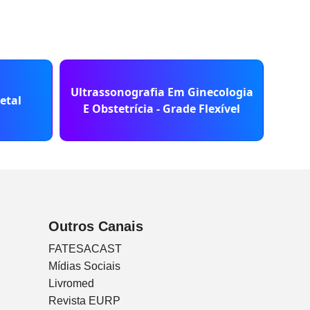
Ultrassonografia Em Ginecologia
Bás
etal
E Obstetrícia - Grade Flexível
G
Outros Canais
FATESACAST
Mídias Sociais
Livromed
Revista EURP