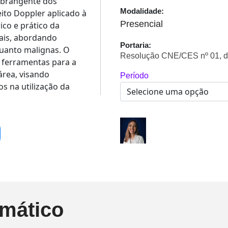
abrangente dos
Modalidade:
ito Doppler aplicado à
Presencial
ico e prático da
iais, abordando
Portaria:
quanto malignas. O
Resolução CNE/CES nº 01, d
 ferramentas para a
área, visando
Período
s na utilização da
mático