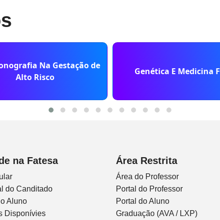
os
onografia Na Gestação de
Genética E Medicina F
Alto Risco
de na Fatesa
Área Restrita
ular
Área do Professor
l do Canditado
Portal do Professor
do Aluno
Portal do Aluno
s Disponívies
Graduação (AVA / LXP)