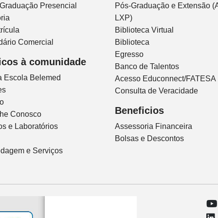
 Graduação Presencial
Pós-Graduação e Extensão (A
ria
LXP)
rícula
Biblioteca Virtual
dário Comercial
Biblioteca
Egresso
icos à comunidade
Banco de Talentos
ca Escola Belemed
Acesso Educonnect/FATESA
es
Consulta de Veracidade
io
Beneficios
lhe Conosco
s e Laboratórios
Assessoria Financeira
Bolsas e Descontos
dagem e Serviços