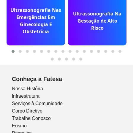
Ultrassonografia Nas
Ultrassonografia Na
Emergências Em
Gestação de Alto
Ginecologia E
Risco
Obstetrícia
Conheça a Fatesa
Nossa História
Infraestrutura
Serviços à Comunidade
Corpo Diretivo
Trabalhe Conosco
Ensino