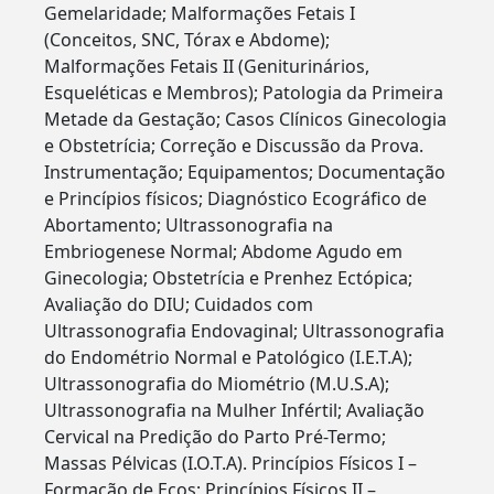
Gemelaridade; Malformações Fetais I
(Conceitos, SNC, Tórax e Abdome);
Malformações Fetais II (Geniturinários,
Esqueléticas e Membros); Patologia da Primeira
Metade da Gestação; Casos Clínicos Ginecologia
e Obstetrícia; Correção e Discussão da Prova.
Instrumentação; Equipamentos; Documentação
e Princípios físicos; Diagnóstico Ecográfico de
Abortamento; Ultrassonografia na
Embriogenese Normal; Abdome Agudo em
Ginecologia; Obstetrícia e Prenhez Ectópica;
Avaliação do DIU; Cuidados com
Ultrassonografia Endovaginal; Ultrassonografia
do Endométrio Normal e Patológico (I.E.T.A);
Ultrassonografia do Miométrio (M.U.S.A);
Ultrassonografia na Mulher Infértil; Avaliação
Cervical na Predição do Parto Pré-Termo;
Massas Pélvicas (I.O.T.A). Princípios Físicos I –
Formação de Ecos; Princípios Físicos II –