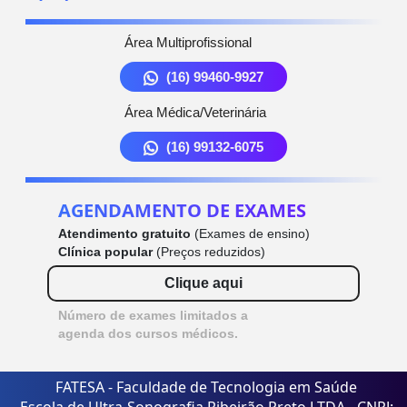
Área Multiprofissional
(16) 99460-9927
Área Médica/Veterinária
(16) 99132-6075
AGENDAMENTO DE EXAMES
Atendimento gratuito
(Exames de ensino)
Clínica popular
(Preços reduzidos)
Clique aqui
Número de exames limitados a
agenda dos cursos médicos.
FATESA - Faculdade de Tecnologia em Saúde