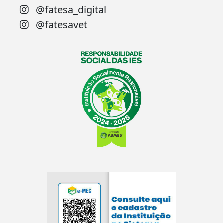
@fatesa_digital
@fatesavet