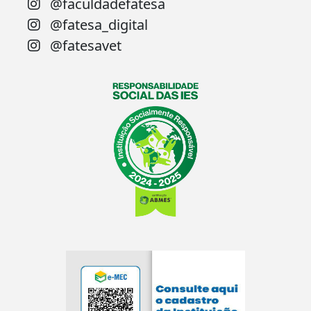
@faculdadefatesa
@fatesa_digital
@fatesavet