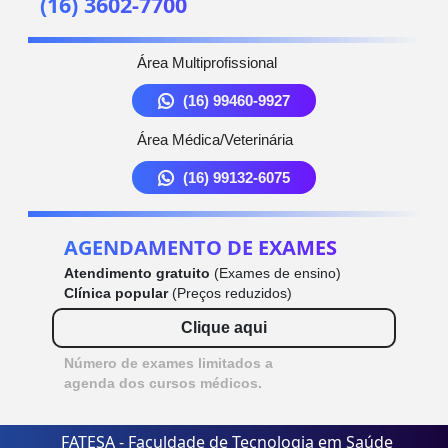
(16) 3602-7700
Área Multiprofissional
(16) 99460-9927
Área Médica/Veterinária
(16) 99132-6075
AGENDAMENTO DE EXAMES
Atendimento gratuito
(Exames de ensino)
Clínica popular
(Preços reduzidos)
Clique aqui
Número de exames limitados a
agenda dos cursos médicos.
FATESA - Faculdade de Tecnologia em Saúde