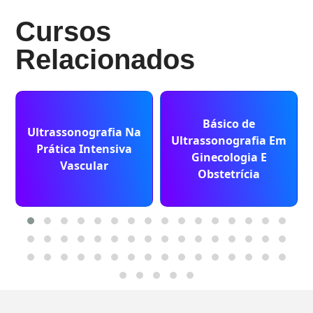
Cursos
Relacionados
Básico de
Ultrassonografia Na
Ultrassonografia Em
Prática Intensiva
Ginecologia E
Vascular
Obstetrícia