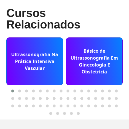
Cursos
Relacionados
Básico de
Ultrassonografia Na
Ultrassonografia Em
Prática Intensiva
Ginecologia E
Vascular
Obstetrícia