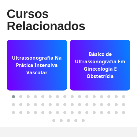
Cursos
Relacionados
Básico de
Ultrassonografia Na
Ultrassonografia Em
Prática Intensiva
Ginecologia E
Vascular
Obstetrícia