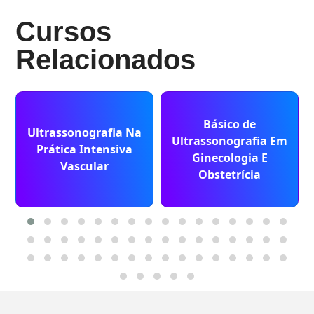
Cursos
Relacionados
Básico de
Ultrassonografia Na
Ultrassonografia Em
Prática Intensiva
Ginecologia E
Vascular
Obstetrícia