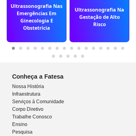
Ultrassonografia Nas
Ultrassonografia Na
Emergências Em
Gestação de Alto
Ginecologia E
Risco
Obstetrícia
Conheça a Fatesa
Nossa História
Infraestrutura
Serviços à Comunidade
Corpo Diretivo
Trabalhe Conosco
Ensino
Pesquisa