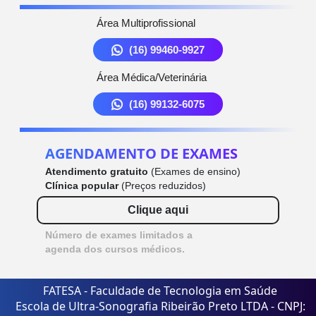
Área Multiprofissional
(16) 99460-9927
Área Médica/Veterinária
(16) 99132-6075
AGENDAMENTO DE EXAMES
Atendimento gratuito
(Exames de ensino)
Clínica popular
(Preços reduzidos)
Clique aqui
Número de exames limitados a
agenda dos cursos médicos.
FATESA - Faculdade de Tecnologia em Saúde
Escola de Ultra-Sonografia Ribeirão Preto LTDA - CNPJ: