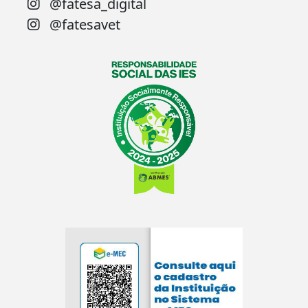
@fatesa_digital
@fatesavet