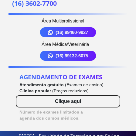
(16) 3602-7700
Área Multiprofissional
(16) 99460-9927
Área Médica/Veterinária
(16) 99132-6075
AGENDAMENTO DE EXAMES
Atendimento gratuito
(Exames de ensino)
Clínica popular
(Preços reduzidos)
Clique aqui
Número de exames limitados a
agenda dos cursos médicos.
FATESA - Faculdade de Tecnologia em Saúde