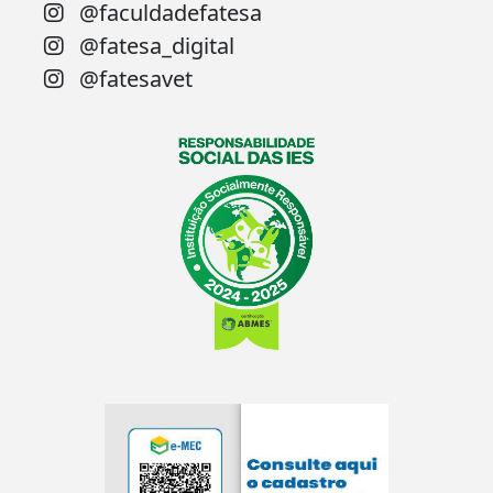
@faculdadefatesa
@fatesa_digital
@fatesavet