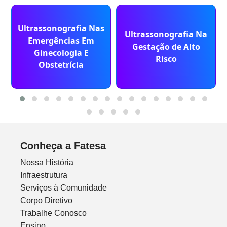
Ultrassonografia Nas
Ultrassonografia Na
Emergências Em
Gestação de Alto
Ginecologia E
Risco
Obstetrícia
Conheça a Fatesa
Nossa História
Infraestrutura
Serviços à Comunidade
Corpo Diretivo
Trabalhe Conosco
Ensino