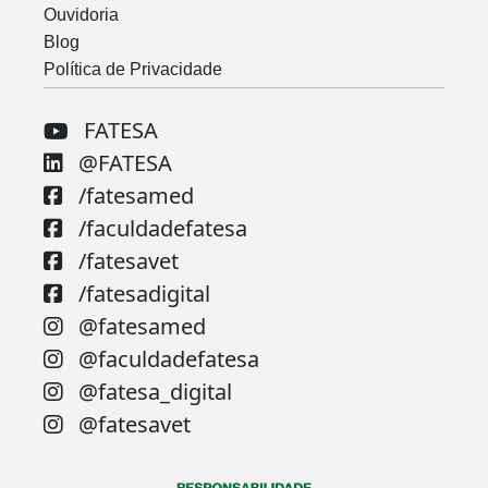
Ouvidoria
Blog
Política de Privacidade
FATESA
@FATESA
/fatesamed
/faculdadefatesa
/fatesavet
/fatesadigital
@fatesamed
@faculdadefatesa
@fatesa_digital
@fatesavet