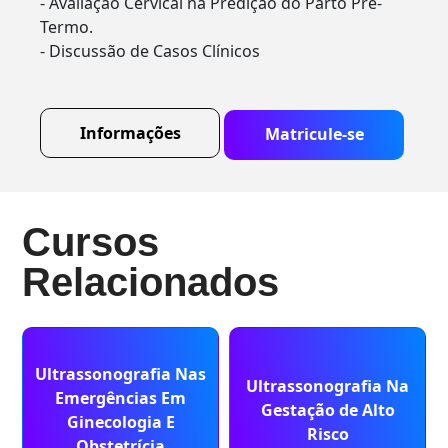
- Avaliação Cervical na Predição do Parto Pré-
Termo.
- Discussão de Casos Clínicos
Informações
Matricule-se
Cursos
Relacionados
Ultrassonografia Nas
Ultrassonografia Na
Emergências Em
Gestação de Alto
Ginecologia E
Risco
Obstetrícia