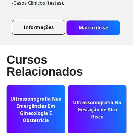
-Casos Clínicos (testes).
Informações
Matricule-se
Cursos
Relacionados
Ultrassonografia Nas
Ultrassonografia Na
Emergências Em
Gestação de Alto
Ginecologia E
Risco
Obstetrícia