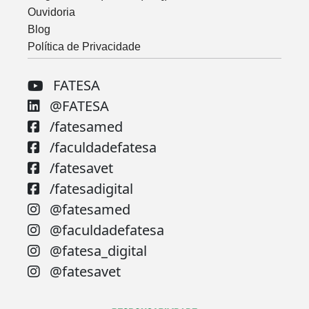
Ouvidoria
Blog
Política de Privacidade
FATESA
@FATESA
/fatesamed
/faculdadefatesa
/fatesavet
/fatesadigital
@fatesamed
@faculdadefatesa
@fatesa_digital
@fatesavet