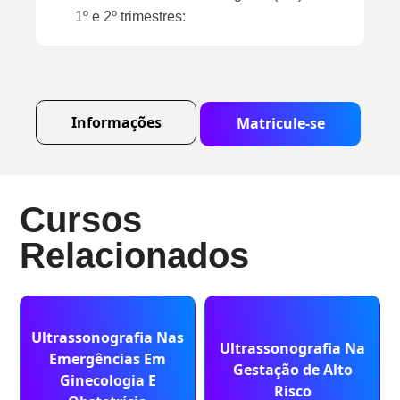
1º e 2º trimestres:
Informações
Matricule-se
Cursos
Relacionados
Ultrassonografia Nas
Ultrassonografia Na
Emergências Em
Gestação de Alto
Ginecologia E
Risco