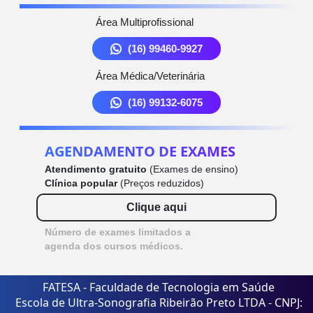
Área Multiprofissional
(16) 99460-9927
Área Médica/Veterinária
(16) 99132-6075
AGENDAMENTO DE EXAMES
Atendimento gratuito
(Exames de ensino)
Clínica popular
(Preços reduzidos)
Clique aqui
Número de exames limitados a
agenda dos cursos médicos.
FATESA - Faculdade de Tecnologia em Saúde
Escola de Ultra-Sonografia Ribeirão Preto LTDA - CNPJ: