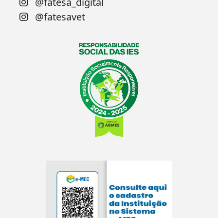
@fatesa_digital
@fatesavet