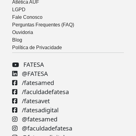
Atlética AUF
LGPD
Fale Conosco
Perguntas Frequentes (FAQ)
Ouvidoria
Blog
Política de Privacidade
FATESA
@FATESA
/fatesamed
/faculdadefatesa
/fatesavet
/fatesadigital
@fatesamed
@faculdadefatesa