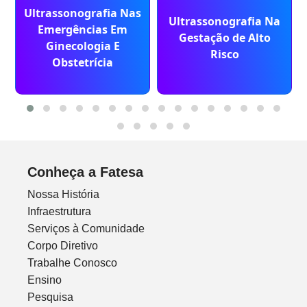
Ultrassonografia Nas
Ultrassonografia Na
Emergências Em
Gestação de Alto
Ginecologia E
Risco
Obstetrícia
Conheça a Fatesa
Nossa História
Infraestrutura
Serviços à Comunidade
Corpo Diretivo
Trabalhe Conosco
Ensino
Pesquisa