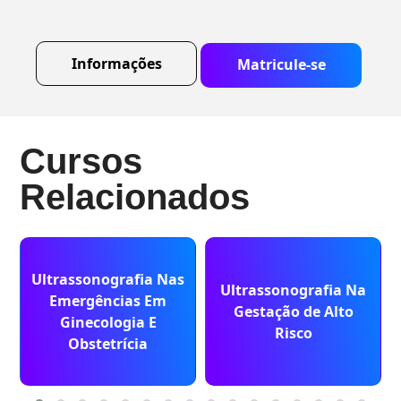
Informações
Matricule-se
Cursos
Relacionados
Ultrassonografia Nas
Ultrassonografia Na
Emergências Em
Gestação de Alto
Ginecologia E
Risco
Obstetrícia