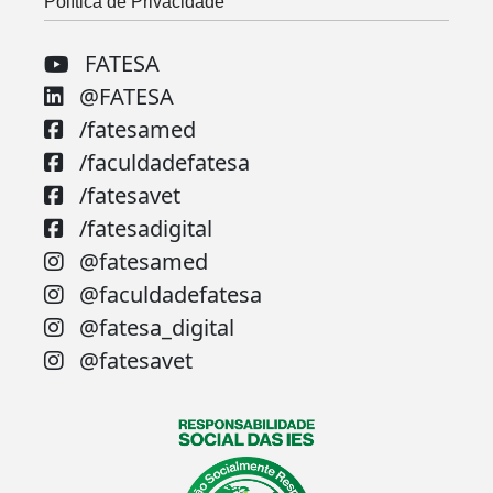
Política de Privacidade
FATESA
@FATESA
/fatesamed
/faculdadefatesa
/fatesavet
/fatesadigital
@fatesamed
@faculdadefatesa
@fatesa_digital
@fatesavet