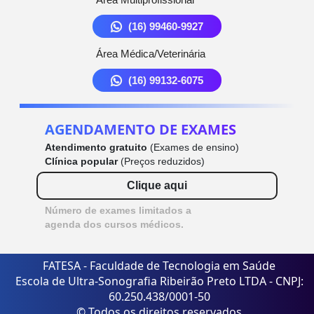
(16) 99460-9927
Área Médica/Veterinária
(16) 99132-6075
AGENDAMENTO DE EXAMES
Atendimento gratuito
(Exames de ensino)
Clínica popular
(Preços reduzidos)
Clique aqui
Número de exames limitados a
agenda dos cursos médicos.
FATESA - Faculdade de Tecnologia em Saúde
Escola de Ultra-Sonografia Ribeirão Preto LTDA - CNPJ:
60.250.438/0001-50
© Todos os direitos reservados