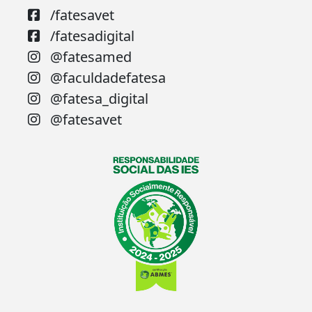
/fatesavet
/fatesadigital
@fatesamed
@faculdadefatesa
@fatesa_digital
@fatesavet