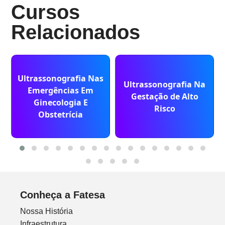
Cursos
Relacionados
Ultrassonografia Nas
Ultrassonografia Na
Emergências Em
Gestação de Alto
Ginecologia E
Risco
Obstetrícia
Conheça a Fatesa
Nossa História
Infraestrutura