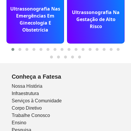
Ultrassonografia Nas
Ultrassonografia Na
Emergências Em
Gestação de Alto
Ginecologia E
Risco
Obstetrícia
Conheça a Fatesa
Nossa História
Infraestrutura
Serviços à Comunidade
Corpo Diretivo
Trabalhe Conosco
Ensino
Pesquisa