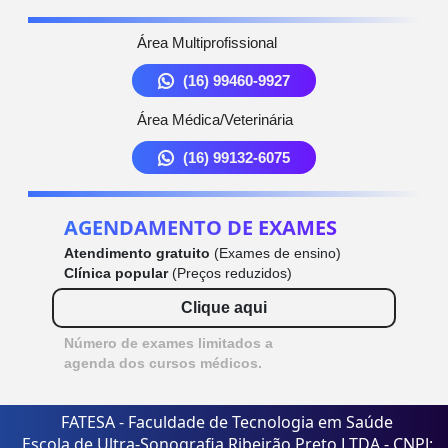
Área Multiprofissional
(16) 99460-9927
Área Médica/Veterinária
(16) 99132-6075
AGENDAMENTO DE EXAMES
Atendimento gratuito
(Exames de ensino)
Clínica popular
(Preços reduzidos)
Clique aqui
Número de exames limitados a
agenda dos cursos médicos.
FATESA - Faculdade de Tecnologia em Saúde
Escola de Ultra-Sonografia Ribeirão Preto LTDA - CNPJ: