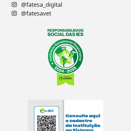
@fatesa_digital
@fatesavet