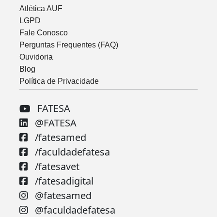
Atlética AUF
LGPD
Fale Conosco
Perguntas Frequentes (FAQ)
Ouvidoria
Blog
Política de Privacidade
FATESA
@FATESA
/fatesamed
/faculdadefatesa
/fatesavet
/fatesadigital
@fatesamed
@faculdadefatesa