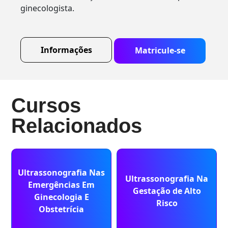
ginecologista.
Informações
Matricule-se
Cursos
Relacionados
Ultrassonografia Nas
Ultrassonografia Na
Emergências Em
Gestação de Alto
Ginecologia E
Risco
Obstetrícia