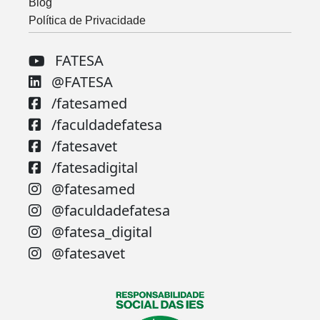
Blog
Política de Privacidade
FATESA
@FATESA
/fatesamed
/faculdadefatesa
/fatesavet
/fatesadigital
@fatesamed
@faculdadefatesa
@fatesa_digital
@fatesavet