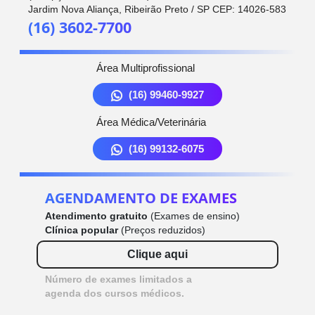
Jardim Nova Aliança, Ribeirão Preto / SP CEP: 14026-583
(16) 3602-7700
Área Multiprofissional
(16) 99460-9927
Área Médica/Veterinária
(16) 99132-6075
AGENDAMENTO DE EXAMES
Atendimento gratuito
(Exames de ensino)
Clínica popular
(Preços reduzidos)
Clique aqui
Número de exames limitados a
agenda dos cursos médicos.