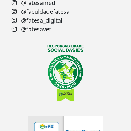
@fatesamed
@faculdadefatesa
@fatesa_digital
@fatesavet