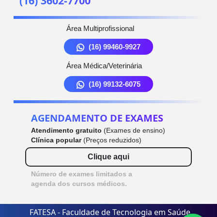
(16) 3602-7700
Área Multiprofissional
(16) 99460-9927
Área Médica/Veterinária
(16) 99132-6075
AGENDAMENTO DE EXAMES
Atendimento gratuito
(Exames de ensino)
Clínica popular
(Preços reduzidos)
Clique aqui
Número de exames limitados a
agenda dos cursos médicos.
FATESA - Faculdade de Tecnologia em Saúde