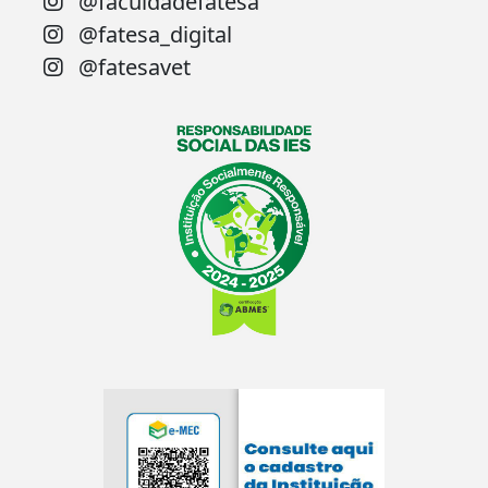
@faculdadefatesa
@fatesa_digital
@fatesavet