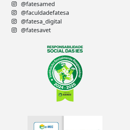
@fatesamed
@faculdadefatesa
@fatesa_digital
@fatesavet