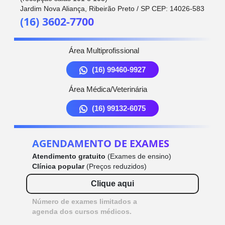
Jardim Nova Aliança, Ribeirão Preto / SP CEP: 14026-583
(16) 3602-7700
Área Multiprofissional
(16) 99460-9927
Área Médica/Veterinária
(16) 99132-6075
AGENDAMENTO DE EXAMES
Atendimento gratuito
(Exames de ensino)
Clínica popular
(Preços reduzidos)
Clique aqui
Número de exames limitados a
agenda dos cursos médicos.