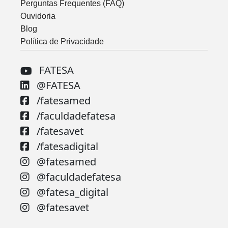
Perguntas Frequentes (FAQ)
Ouvidoria
Blog
Política de Privacidade
FATESA
@FATESA
/fatesamed
/faculdadefatesa
/fatesavet
/fatesadigital
@fatesamed
@faculdadefatesa
@fatesa_digital
@fatesavet