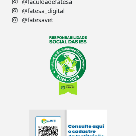
@faculdadefatesa
@fatesa_digital
@fatesavet