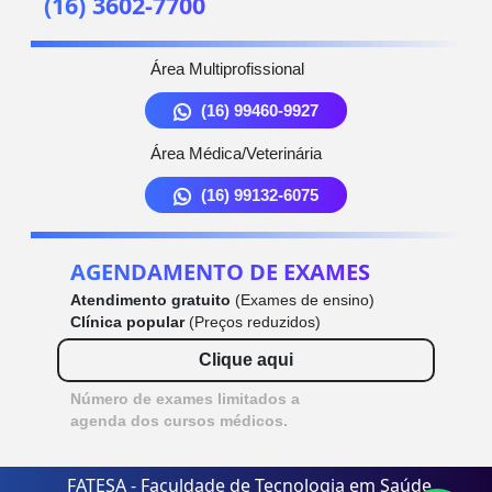
(16) 3602-7700
Área Multiprofissional
(16) 99460-9927
Área Médica/Veterinária
(16) 99132-6075
AGENDAMENTO DE EXAMES
Atendimento gratuito
(Exames de ensino)
Clínica popular
(Preços reduzidos)
Clique aqui
Número de exames limitados a
agenda dos cursos médicos.
FATESA - Faculdade de Tecnologia em Saúde