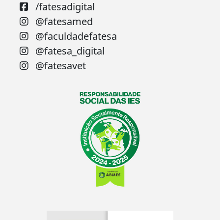
/fatesadigital
@fatesamed
@faculdadefatesa
@fatesa_digital
@fatesavet