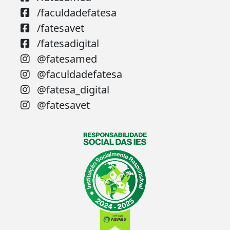
/faculdadefatesa
/fatesavet
/fatesadigital
@fatesamed
@faculdadefatesa
@fatesa_digital
@fatesavet