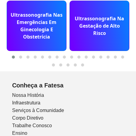
Ultrassonografia Nas
Ultrassonografia Na
Emergências Em
Gestação de Alto
Ginecologia E
Risco
Obstetrícia
Conheça a Fatesa
Nossa História
Infraestrutura
Serviços à Comunidade
Corpo Diretivo
Trabalhe Conosco
Ensino