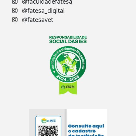
@faculdadefatesa
@fatesa_digital
@fatesavet