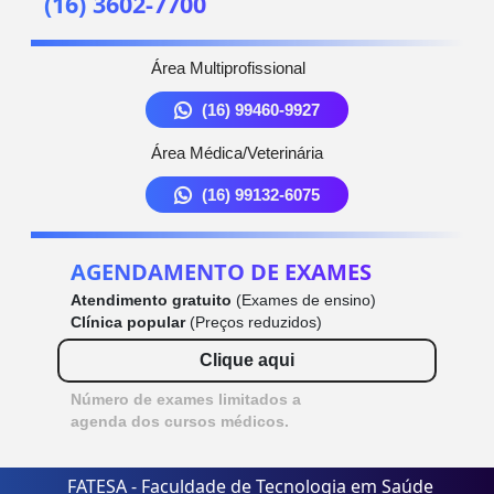
(16) 3602-7700
Área Multiprofissional
(16) 99460-9927
Área Médica/Veterinária
(16) 99132-6075
AGENDAMENTO DE EXAMES
Atendimento gratuito
(Exames de ensino)
Clínica popular
(Preços reduzidos)
Clique aqui
Número de exames limitados a
agenda dos cursos médicos.
FATESA - Faculdade de Tecnologia em Saúde