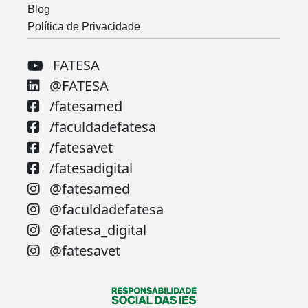
Blog
Política de Privacidade
FATESA
@FATESA
/fatesamed
/faculdadefatesa
/fatesavet
/fatesadigital
@fatesamed
@faculdadefatesa
@fatesa_digital
@fatesavet