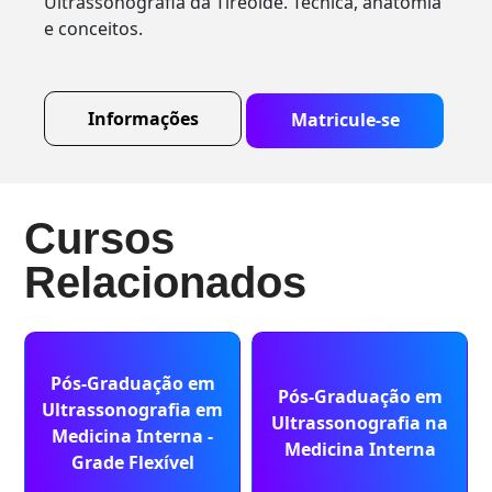
Ultrassonografia da Tireoide. Técnica, anatomia
e conceitos.
Informações
Matricule-se
Cursos
Relacionados
Pós-Graduação em
Pós-Graduação em
Ultrassonografia em
Ultrassonografia na
Medicina Interna -
Medicina Interna
Grade Flexível