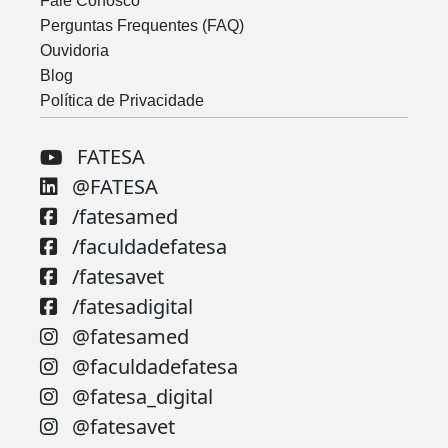
Fale Conosco
Perguntas Frequentes (FAQ)
Ouvidoria
Blog
Política de Privacidade
FATESA
@FATESA
/fatesamed
/faculdadefatesa
/fatesavet
/fatesadigital
@fatesamed
@faculdadefatesa
@fatesa_digital
@fatesavet