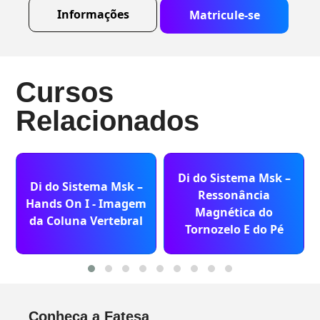
Informações
Matricule-se
Cursos
Relacionados
Di do Sistema Msk –
Di do Sistema Msk –
Ressonância
Hands On I - Imagem
Magnética do
da Coluna Vertebral
Tornozelo E do Pé
Conheça a Fatesa