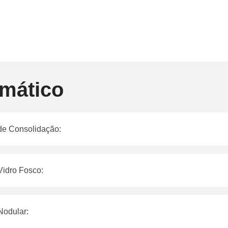
mático
e Consolidação:
idro Fosco:
odular: