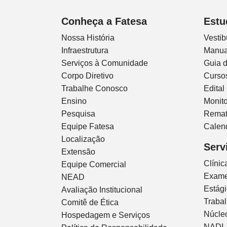
Conheça a Fatesa
Estu
Nossa História
Vestib
Infraestrutura
Manua
Serviços à Comunidade
Guia 
Corpo Diretivo
Curso
Trabalhe Conosco
Edital
Ensino
Monito
Pesquisa
Remat
Equipe Fatesa
Calen
Localização
Serv
Extensão
Clíni
Equipe Comercial
Exam
NEAD
Estág
Avaliação Institucional
Traba
Comitê de Ética
Núcleo
Hospedagem e Serviços
NADI