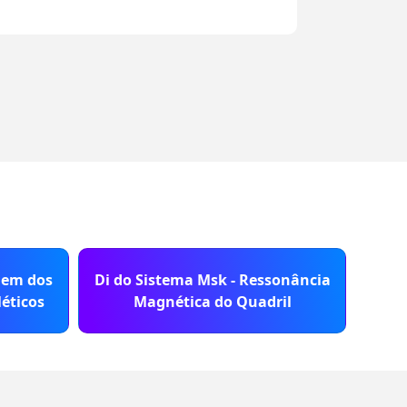
gem dos
Di do Sistema Msk - Ressonância
Di d
éticos
Magnética do Quadril