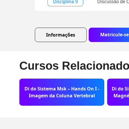
Disciplina 9
Discussão de 
Matricule-se
Informações
Cursos Relacionad
Di do Sistema Msk – Hands On I -
Di do S
Imagem da Coluna Vertebral
Magnét