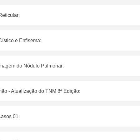
eticular:
stico e Enfisema:
Imagem do Nódulo Pulmonar:
ão - Atualização do TNM 8ª Edição:
Casos 01: