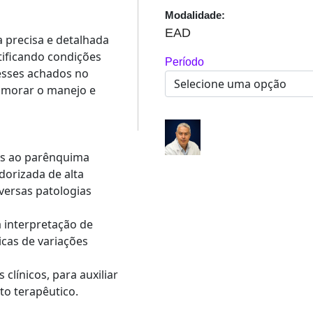
Modalidade:
EAD
a precisa e detalhada
ificando condições
Período
esses achados no
rimorar o manejo e
as ao parênquima
dorizada de alta
iversas patologias
a interpretação de
icas de variações
clínicos, para auxiliar
to terapêutico.