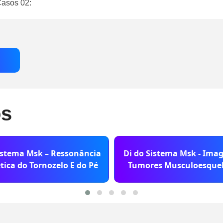
Casos 02:
os
istema Msk – Ressonância
Di do Sistema Msk - Ima
ica do Tornozelo E do Pé
Tumores Musculoesquel