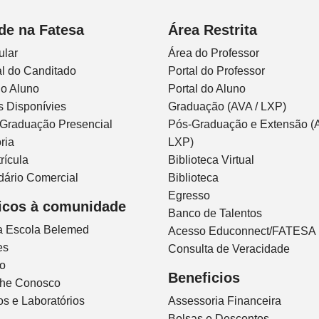
de na Fatesa
Área Restrita
ular
Área do Professor
l do Canditado
Portal do Professor
do Aluno
Portal do Aluno
s Disponívies
Graduação (AVA / LXP)
 Graduação Presencial
Pós-Graduação e Extensão (A
ria
LXP)
rícula
Biblioteca Virtual
dário Comercial
Biblioteca
Egresso
icos à comunidade
Banco de Talentos
ca Escola Belemed
Acesso Educonnect/FATESA
es
Consulta de Veracidade
io
Beneficios
lhe Conosco
s e Laboratórios
Assessoria Financeira
Bolsas e Descontos