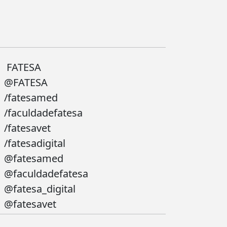
FATESA
@FATESA
/fatesamed
/faculdadefatesa
/fatesavet
/fatesadigital
@fatesamed
@faculdadefatesa
@fatesa_digital
@fatesavet