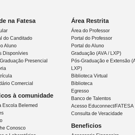
de na Fatesa
Área Restrita
ular
Área do Professor
l do Canditado
Portal do Professor
do Aluno
Portal do Aluno
s Disponívies
Graduação (AVA / LXP)
 Graduação Presencial
Pós-Graduação e Extensão (A
ria
LXP)
rícula
Biblioteca Virtual
dário Comercial
Biblioteca
Egresso
icos à comunidade
Banco de Talentos
ca Escola Belemed
Acesso Educonnect/FATESA
es
Consulta de Veracidade
io
Beneficios
lhe Conosco