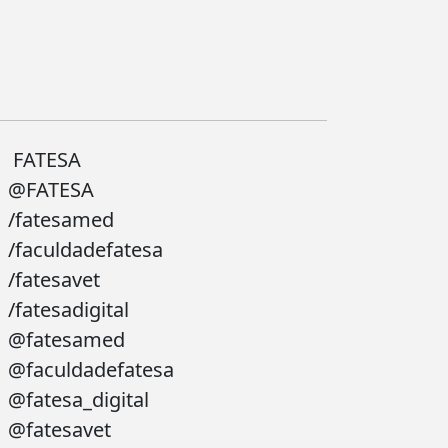
FATESA
@FATESA
/fatesamed
/faculdadefatesa
/fatesavet
/fatesadigital
@fatesamed
@faculdadefatesa
@fatesa_digital
@fatesavet