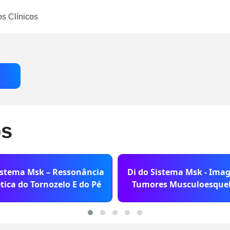
s Clínicos
os
istema Msk – Ressonância
Di do Sistema Msk - Ima
ica do Tornozelo E do Pé
Tumores Musculoesquel