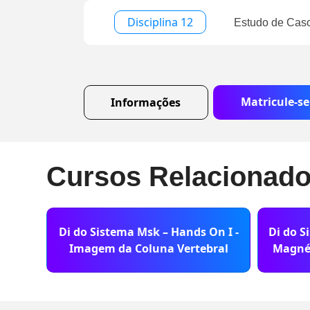
Disciplina 12
Estudo de Caso
Matricule-se
Informações
Cursos Relacionad
Di do Sistema Msk – Hands On I -
Di do S
Imagem da Coluna Vertebral
Magnét