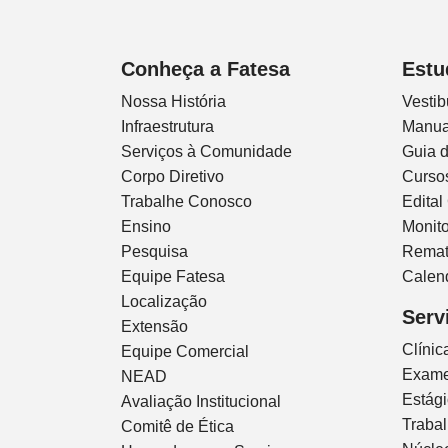
Conheça a Fatesa
Estu
Nossa História
Vestib
Infraestrutura
Manua
Serviços à Comunidade
Guia 
Corpo Diretivo
Curso
Trabalhe Conosco
Edital
Ensino
Monito
Pesquisa
Remat
Equipe Fatesa
Calen
Localização
Serv
Extensão
Clíni
Equipe Comercial
Exam
NEAD
Estág
Avaliação Institucional
Traba
Comitê de Ética