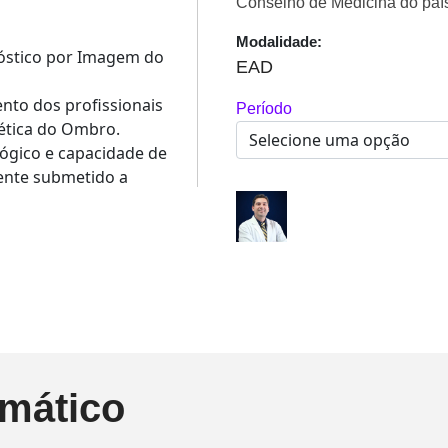
Conselho de Medicina do paí
Modalidade:
óstico por Imagem do
EAD
nto dos profissionais
Período
ética do Ombro.
lógico e capacidade de
iente submetido a
mático