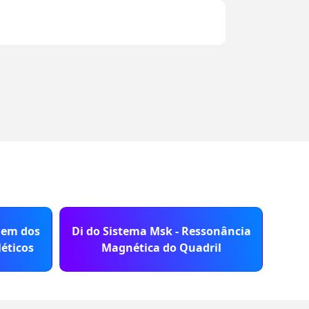
Di d
gem dos
Di do Sistema Msk - Ressonância
Mag
éticos
Magnética do Quadril