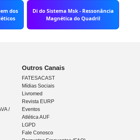
gem dos
Di do Sistema Msk - Ressonância
Di d
éticos
Magnética do Quadril
Outros Canais
FATESACAST
Mídias Sociais
Livromed
Revista EURP
VA /
Eventos
Atlética AUF
LGPD
Fale Conosco