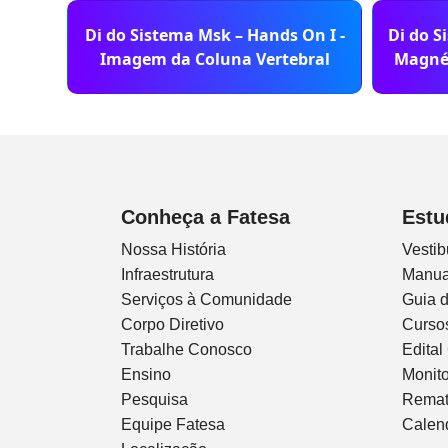
Di do Sistema Msk – Hands On I -
Di do S
Imagem da Coluna Vertebral
Magnét
Conheça a Fatesa
Estu
Nossa História
Vestib
Infraestrutura
Manua
Serviços à Comunidade
Guia 
Corpo Diretivo
Curso
Trabalhe Conosco
Edital
Ensino
Monito
Pesquisa
Remat
Equipe Fatesa
Calen