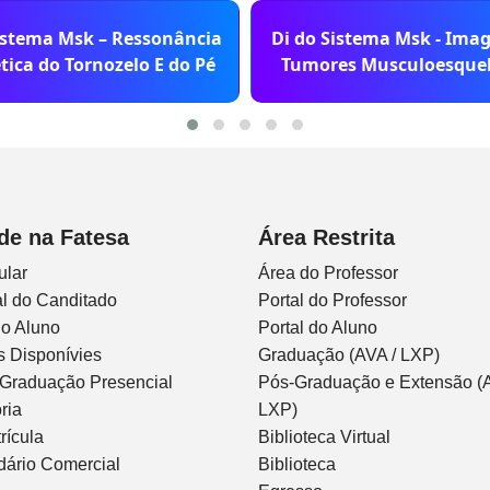
istema Msk – Ressonância
Di do Sistema Msk - Ima
ica do Tornozelo E do Pé
Tumores Musculoesquel
de na Fatesa
Área Restrita
ular
Área do Professor
l do Canditado
Portal do Professor
do Aluno
Portal do Aluno
s Disponívies
Graduação (AVA / LXP)
 Graduação Presencial
Pós-Graduação e Extensão (A
ria
LXP)
rícula
Biblioteca Virtual
dário Comercial
Biblioteca