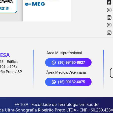
Área Multiprofissional
ESA
5 - Edifício
(16) 99460-9927
101 e 103)
rão Preto / SP
Área Médica/Veterinária
(16) 99132-6075
FATESA - Faculdade de Tecnologia em Saúde
de Ultra-Sonografia Ribeirão Preto LTDA - CNPJ: 60.250.438