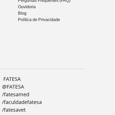
Perguntas Frequentes (FAQ)
Ouvidoria
Blog
Política de Privacidade
FATESA
@FATESA
/fatesamed
/faculdadefatesa
/fatesavet