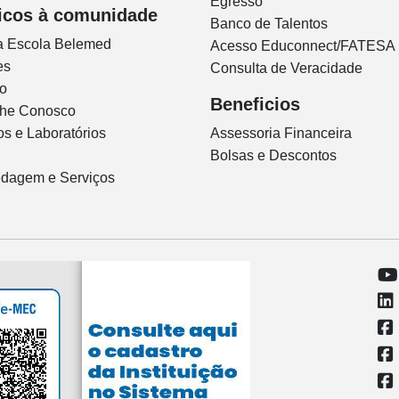
Egresso
icos à comunidade
Banco de Talentos
ca Escola Belemed
Acesso Educonnect/FATESA
es
Consulta de Veracidade
io
Beneficios
lhe Conosco
s e Laboratórios
Assessoria Financeira
Bolsas e Descontos
dagem e Serviços