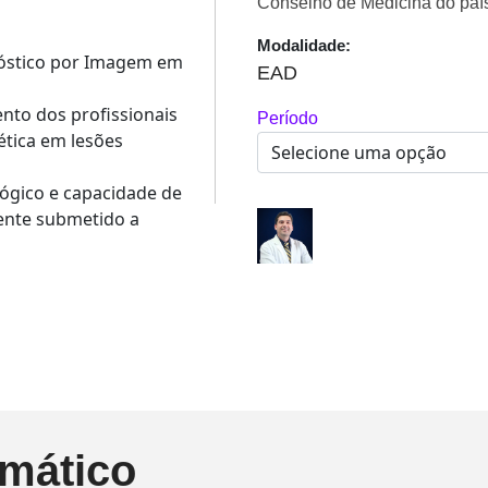
Conselho de Medicina do paí
Modalidade:
óstico por Imagem em
EAD
nto dos profissionais
Período
tica em lesões
lógico e capacidade de
iente submetido a
mático