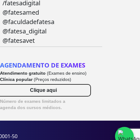
/fatesadigital
@fatesamed
@faculdadefatesa
@fatesa_digital
@fatesavet
AGENDAMENTO DE EXAMES
Atendimento gratuito
(Exames de ensino)
Clínica popular
(Preços reduzidos)
Clique aqui
Número de exames limitados a
agenda dos cursos médicos.
/0001-50