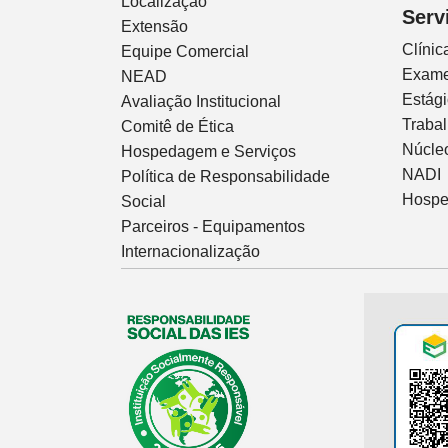
Localização
Serv
Extensão
Clíni
Equipe Comercial
Exam
NEAD
Estág
Avaliação Institucional
Traba
Comitê de Ética
Núcleo
Hospedagem e Serviços
NADI
Política de Responsabilidade
Hospe
Social
Parceiros - Equipamentos
Internacionalização