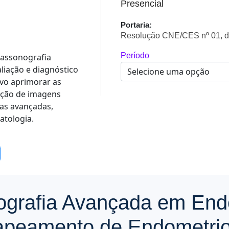
Presencial
Portaria:
Resolução CNE/CES nº 01, d
Período
rassonografia
aliação e diagnóstico
vo aprimorar as
tação de imagens
cas avançadas,
atologia.
ografia Avançada em End
peamento de Endometri