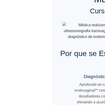
Curs
Por que se E
Diagnósti
Aprofunde-se na
endovaginal** com
desafiadores c
elevando a acurá