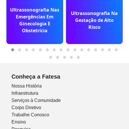
Ultrassonografia Nas
Ultrassonografia Na
Emergências Em
Gestação de Alto
Ginecologia E
Risco
Obstetrícia
Conheça a Fatesa
Nossa História
Infraestrutura
Serviços à Comunidade
Corpo Diretivo
Trabalhe Conosco
Ensino