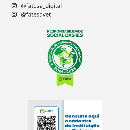
@fatesa_digital
@fatesavet