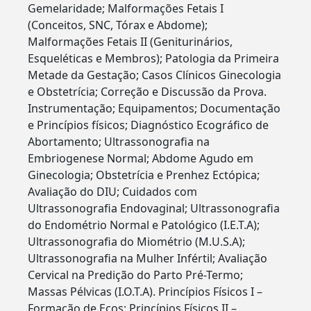
Gemelaridade; Malformações Fetais I
(Conceitos, SNC, Tórax e Abdome);
Malformações Fetais II (Geniturinários,
Esqueléticas e Membros); Patologia da Primeira
Metade da Gestação; Casos Clínicos Ginecologia
e Obstetrícia; Correção e Discussão da Prova.
Instrumentação; Equipamentos; Documentação
e Princípios físicos; Diagnóstico Ecográfico de
Abortamento; Ultrassonografia na
Embriogenese Normal; Abdome Agudo em
Ginecologia; Obstetrícia e Prenhez Ectópica;
Avaliação do DIU; Cuidados com
Ultrassonografia Endovaginal; Ultrassonografia
do Endométrio Normal e Patológico (I.E.T.A);
Ultrassonografia do Miométrio (M.U.S.A);
Ultrassonografia na Mulher Infértil; Avaliação
Cervical na Predição do Parto Pré-Termo;
Massas Pélvicas (I.O.T.A). Princípios Físicos I –
Formação de Ecos; Princípios Físicos II –