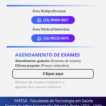
Área Multiprofissional
(16) 99460-9927
Área Médica/Veterinária
(16) 99132-6075
AGENDAMENTO DE EXAMES
Atendimento gratuito
(Exames de ensino)
Clínica popular
(Preços reduzidos)
Clique aqui
Número de exames limitados a
agenda dos cursos médicos.
FATESA - Faculdade de Tecnologia em Saúde